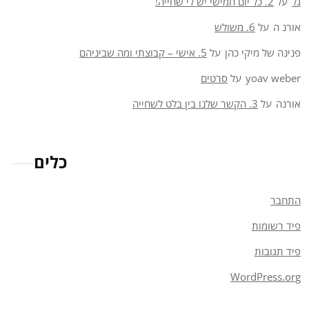
גל
על
2. כל יום חמישי יש לי שחייה!
אורנ ה
על
6. משולש
פנינה של מיקי כהן
על
5. אישי – קבוצתי ומה שביניהם
yoav weber
על
סרטים
אורנה
על
3. הקשר שלנו בין בלט לשחייה
כלים
התחבר
פיד רשומות
פיד תגובות
WordPress.org