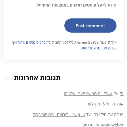
הודע לי על פוסטים חדשים באמצעות האימייל.
אתר זו עושה שימוש ב-Akismet כדי לסנן תגובות זבל.
פרטים נוספים אודות איך
המידע מהתגובה שלך יעובד
.
תגובות אחרונות
גל
על
2. כל יום חמישי יש לי שחייה!
אורנ ה
על
6. משולש
פנינה של מיקי כהן
על
5. אישי – קבוצתי ומה שביניהם
yoav weber
על
סרטים