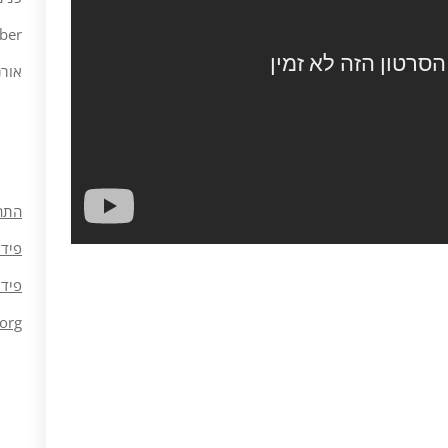
ber
אורנ
התח
פיד 
פיד 
org