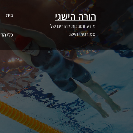
Ski
t
הורה הישגי
בית
conten
מידע ותובנות להורים של
ספורטאי הישג
כלי הדירוג –