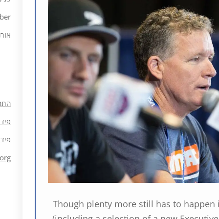
ber
אורנ
התח
פיד 
פיד 
org
Though plenty more still has to happen
(including a selection of a new Executiv