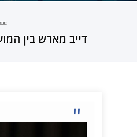
me
דייב מארש בין המ