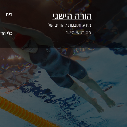
Ski
t
הורה הישגי
בית
conten
מידע ותובנות להורים של
ספורטאי הישג
כלי הדירוג –