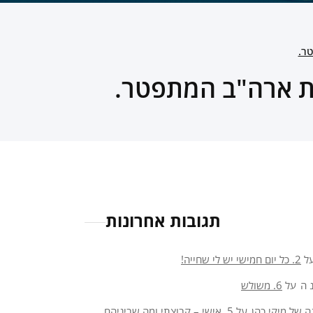
ר.
ת ארה"ב המתפטר.
תגובות אחרונות
ל
2. כל יום חמישי יש לי שחייה!
 ה
על
6. משולש
ה של מיקי כהן
על
5. אישי – קבוצתי ומה שביניהם