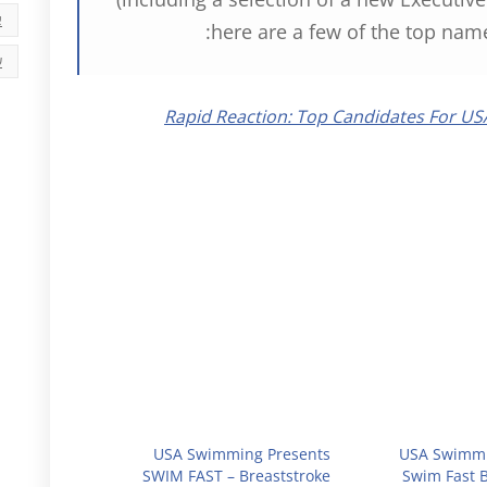
א
here are a few of the top name
ש
Rapid Reaction: Top Candidates For U
USA Swimming Presents
USA Swimmi
SWIM FAST – Breaststroke
Swim Fast B