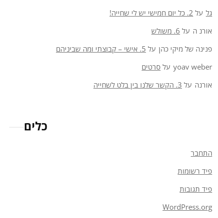
גל
על
2. כל יום חמישי יש לי שחייה!
אורנ ה
על
6. משולש
פנינה של מיקי כהן
על
5. אישי – קבוצתי ומה שביניהם
yoav weber
על
סרטים
אורנה
על
3. הקשר שלנו בין בלט לשחייה
כלים
התחבר
פיד רשומות
פיד תגובות
WordPress.org