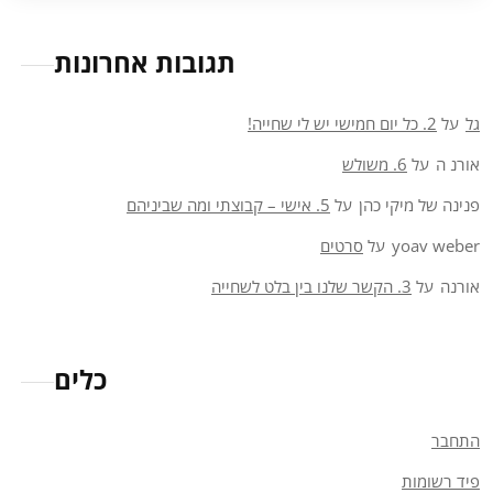
תגובות אחרונות
גל
על
2. כל יום חמישי יש לי שחייה!
אורנ ה
על
6. משולש
פנינה של מיקי כהן
על
5. אישי – קבוצתי ומה שביניהם
yoav weber
על
סרטים
אורנה
על
3. הקשר שלנו בין בלט לשחייה
כלים
התחבר
פיד רשומות