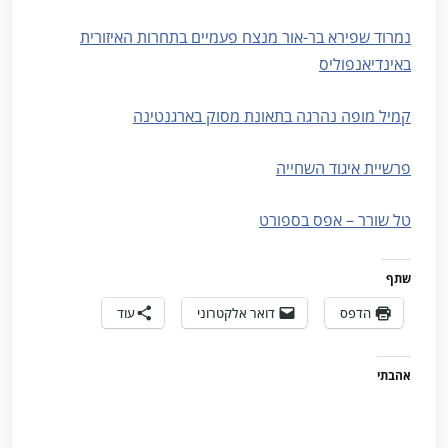
נמרוד שפירא בר-אור מנצח פעמיים בתחרות האיזורית
באינדיאנפוליס
קמיל מופה נהרגה בתאונת מסוק בארגנטינה
פרשיית איגוד השחייה
טל שורר – אפס בספורט
שתף
הדפס
דואר אלקטרוני
עוד
אהבתי