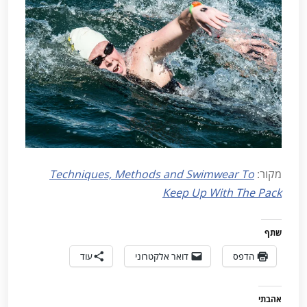
מקור:
Techniques, Methods and Swimwear To
Keep Up With The Pack
שתף
הדפס
דואר אלקטרוני
עוד
אהבתי