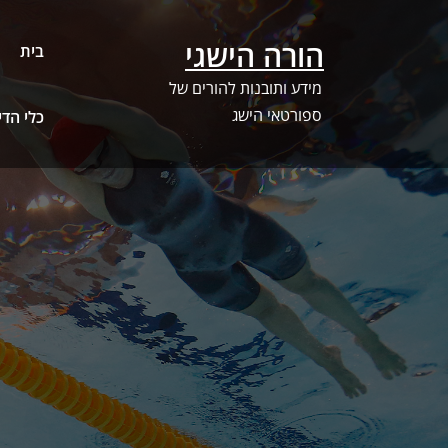
Ski
t
הורה הישגי
בית
conten
מידע ותובנות להורים של
ספורטאי הישג
כלי הדירוג –