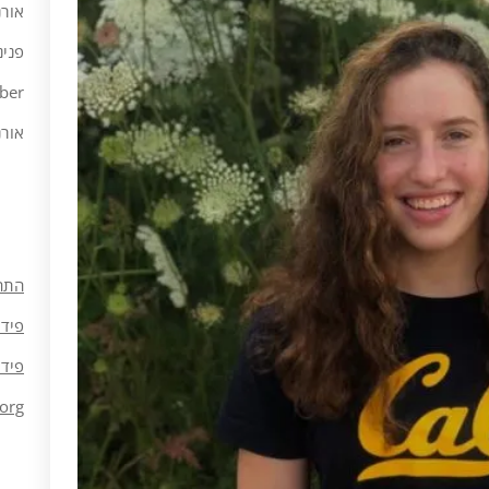
אורנ
פנינ
ber
אורנ
התח
פיד 
פיד 
org