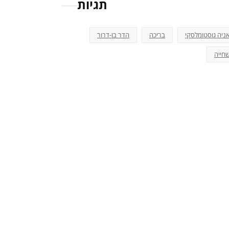
תגיות
ניה גוסטומלסקי
בריכה
הדר בן-דרור
חייה