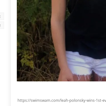
א
ש
https://swimswam.com/leah-polonsky-wins-1st-eve