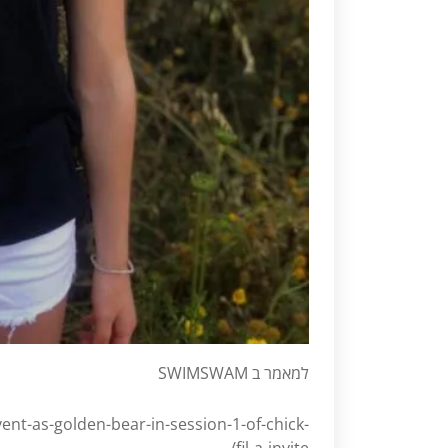
למאמר ב SWIMSWAM
nt-as-golden-bear-in-session-1-of-chick-
fil-a-invite/