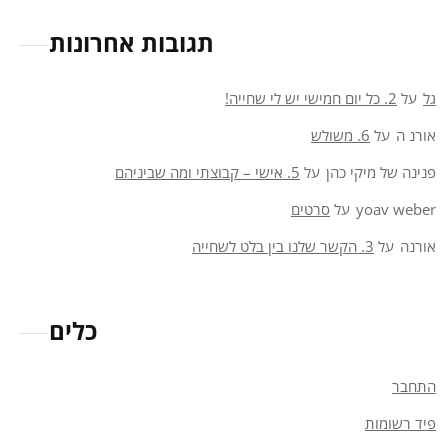
תגובות אחרונות
גל
על
2. כל יום חמישי יש לי שחייה!
אורנ ה
על
6. משולש
פנינה של מיקי כהן
על
5. אישי – קבוצתי ומה שביניהם
yoav weber
על
סרטים
אורנה
על
3. הקשר שלנו בין בלט לשחייה
כלים
התחבר
פיד רשומות