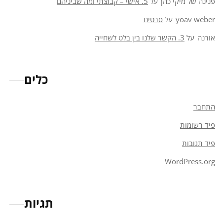
פנינה של מיקי כהן
על
5. אישי – קבוצתי ומה שביניהם
yoav weber
על
סרטים
אורנה
על
3. הקשר שלנו בין בלט לשחייה
כלים
התחבר
פיד רשומות
פיד תגובות
WordPress.org
תגיות