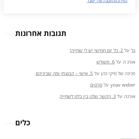
המידע מהתגובה שלך יעובד
.
תגובות אחרונות
גל
על
2. כל יום חמישי יש לי שחייה!
אורנ ה
על
6. משולש
פנינה של מיקי כהן
על
5. אישי – קבוצתי ומה שביניהם
yoav weber
על
סרטים
אורנה
על
3. הקשר שלנו בין בלט לשחייה
כלים