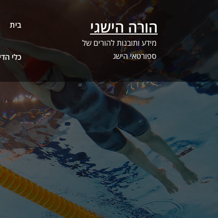
Ski
t
הורה הישגי
בית
conten
מידע ותובנות להורים של
ספורטאי הישג
כלי הדירוג –