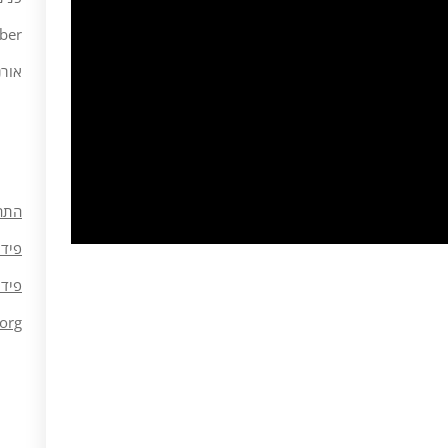
ber
אורנ
התח
פיד 
פיד 
org