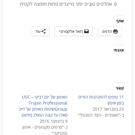
אתלטים טובים יותר מייצרים פחות חומצה לקטית
שתף
הדפס
דואר אלקטרוני
עוד
אהבתי
קשור
11 טיפים להתנהגות הורים
האימון של יום רביעי – USC
בזמן אימון
Trojan Professional
23 בפברואר 2017
Groupשיטות האימון של דייב
ב-"מאמרים - הצד המנטלי"
סאלו על קצה המזלג (וידאו)
9 בדצמבר 2016
ב-"סרטים מקצועיים - אימון
וטכניקה"