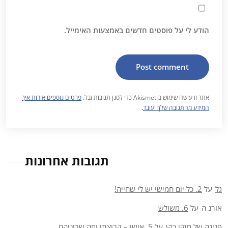
הודע לי על פוסטים חדשים באמצעות האימייל.
אתר זו עושה שימוש ב-Akismet כדי לסנן תגובות זבל.
פרטים נוספים אודות איך
המידע מהתגובה שלך יעובד
.
תגובות אחרונות
גל
על
2. כל יום חמישי יש לי שחייה!
אורנ ה
על
6. משולש
פנינה של מיקי כהן
על
5. אישי – קבוצתי ומה שביניהם